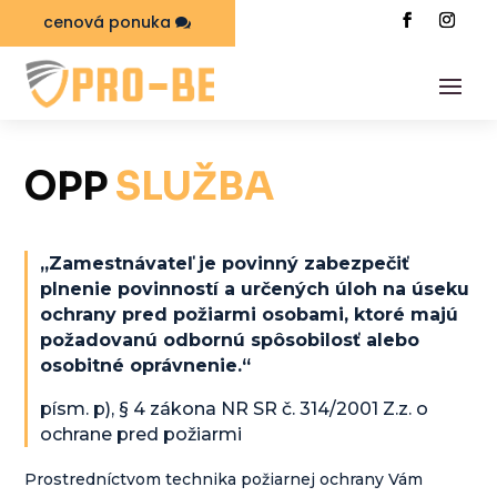
cenová ponuka
OPP
SLUŽBA
„Zamestnávateľ je povinný zabezpečiť
plnenie povinností a určených úloh na úseku
ochrany pred požiarmi osobami, ktoré majú
požadovanú odbornú spôsobilosť alebo
osobitné oprávnenie.“
písm. p), § 4 zákona NR SR č. 314/2001 Z.z. o
ochrane pred požiarmi
Prostredníctvom technika požiarnej ochrany Vám