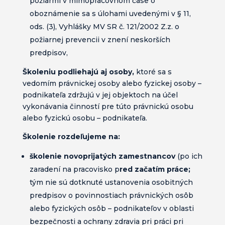
požiarmi v mimopracovnom čase o
oboznámenie sa s úlohami uvedenými v § 11,
ods. (3), Vyhlášky MV SR č. 121/2002 Z.z. o
požiarnej prevencii v znení neskorších
predpisov,
Školeniu podliehajú aj osoby,
ktoré sa s
vedomím právnickej osoby alebo fyzickej osoby –
podnikateľa zdržujú v jej objektoch na účel
vykonávania činností pre túto právnickú osobu
alebo fyzickú osobu – podnikateľa.
Školenie rozdeľujeme na:
školenie novoprijatých zamestnancov
(po ich
zaradení na pracovisko p
red začatím práce;
tým nie sú dotknuté ustanovenia osobitných
predpisov o povinnostiach právnických osôb
alebo fyzických osôb – podnikateľov v oblasti
bezpečnosti a ochrany zdravia pri práci pri