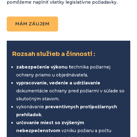
pomôžeme naplniť všetky legislatívne požiadavky..
MÁM ZÁUJEM
Rozsah služieb a činností :
zabezpečenie výkonu t
echnika požiarnej
ochrany priamo u objednávateľa,
vypracovanie, vedenie a udržiavanie
dokumentácie ochrany pred požiarmi v súlade so
skutočným stavom,
vykonávanie
preventívnych protipožiarnych
prehliadok
,
určovanie miest so zvýšeným
nebezpečenstvom
vzniku požiaru a počtu