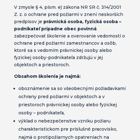
V zmysle § 4, písm. e) zákona NR SR č. 314/2001
Z. z. o ochrane pred požiarmi v znení neskorších
predpisov je
právnická osoba, fyzická osoba –
podnikateľ prípadne obec povinná
zabezpečovať školenie a overovanie vedomostí o
ochrane pred požiarmi zamestnancov a osôb,
ktoré sa s vedomím právnickej osoby alebo
fyzickej osoby-podnikateľa zdržujú v jej
objektoch a priestoroch.
Obsahom školenia je najmä:
oboznámenie sa so všeobecnými požiadavkami
ochrany pred požiarmi v objektoch a v
priestoroch právnickej osoby alebo fyzickej
osoby – podnikateľa,
výklad o nebezpečenstve vzniku požiaru
charakteristickom pre príslušné pracovisko,
najmä o protipožiarnych opatreniach na