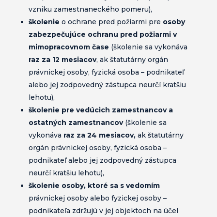
vzniku zamestnaneckého pomeru),
školenie
o ochrane pred požiarmi pre
osoby
zabezpečujúce ochranu pred požiarmi v
mimopracovnom čase
(školenie sa vykonáva
raz za 12 mesiacov
, ak štatutárny orgán
právnickej osoby, fyzická osoba – podnikateľ
alebo jej zodpovedný zástupca neurčí kratšiu
lehotu),
školenie pre vedúcich zamestnancov a
ostatných zamestnancov
(školenie sa
vykonáva
raz za 24 mesiacov,
ak štatutárny
orgán právnickej osoby, fyzická osoba –
podnikateľ alebo jej zodpovedný zástupca
neurčí kratšiu lehotu),
školenie osoby, ktoré sa s vedomím
právnickej osoby alebo fyzickej osoby –
podnikateľa zdržujú v jej objektoch na účel